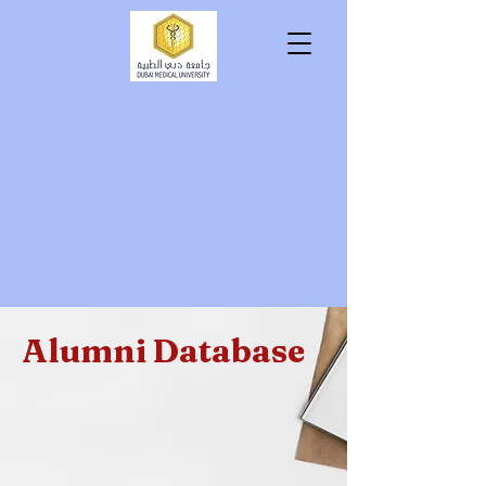
tutio
tutio
Alumni Database